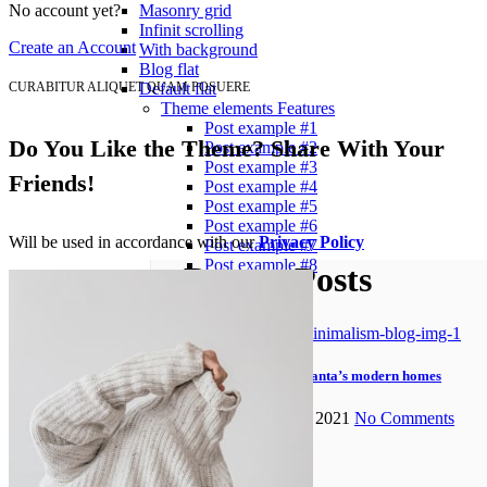
Masonry grid
No account yet?
Infinit scrolling
Create an Account
With background
Blog flat
Default flat
CURABITUR ALIQUET QUAM POSUERE
Theme elements
Features
Post example #1
Do You Like the Theme? Share With Your
Post example #2
Post example #3
Friends!
Post example #4
Post example #5
Post example #6
Will be used in accordance with our
Privacy Policy
Post example #7
Post example #8
Recent Posts
Exploring Atlanta’s modern homes
23 Tháng 7, 2021
No Comments