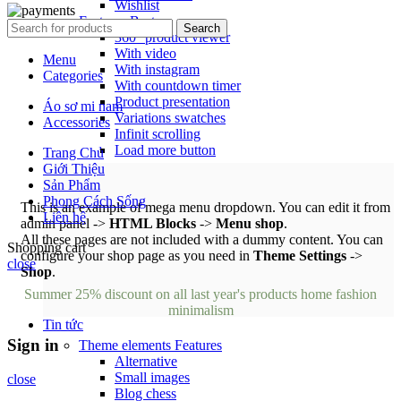
Wishlist
Features
Best
Search
360° product viewer
With video
Menu
With instagram
Categories
With countdown timer
Product presentation
Áo sơ mi nam
Variations swatches
Accessories
Infinit scrolling
Load more button
Trang Chủ
Giới Thiệu
Sản Phẩm
Phong Cách Sống
This is an example of mega menu dropdown. You can edit it from
Liên hệ
admin panel ->
HTML Blocks
->
Menu shop
.
All these pages are not included with a dummy content. You can
Shopping cart
configure your shop page as you need in
Theme Settings
->
close
Shop
.
Summer 25% discount on all last year's products home fashion
minimalism
Tin tức
Sign in
Theme elements
Features
Alternative
Small images
close
Blog chess