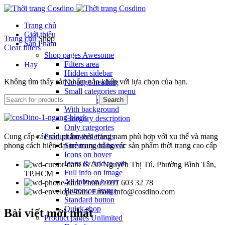
Trang chủ
Giới thiệu
Trang chủ
Shop
Sản Phẩm
Clear filters
Shop pages
Awesome
Filters area
Hay
Hidden sidebar
Không tìm thấy sản phẩm nào khớp với lựa chọn của bạn.
No page heading
Small categories menu
Masonry grid
Search
With background
Category description
Only categories
Cung cấp các sản phẩm thời trang nam phù hợp với xu thế và mang
Product hovers
effects
phong cách hiện đại trẻ trung bằng các sản phẩm thời trang cao cấp
Summary on hover
Icons on hover
Icons & Add to cart
67/39 Nguyễn Thị Tú, Phường Bình Tân,
Full info on image
TP.HCM
All info on hover
Phone: 091 603 32 78
Button on image
Email: info@cosdino.com
Standard button
Quick shop
Bài viết mới nhất
Product pages
Unlimited