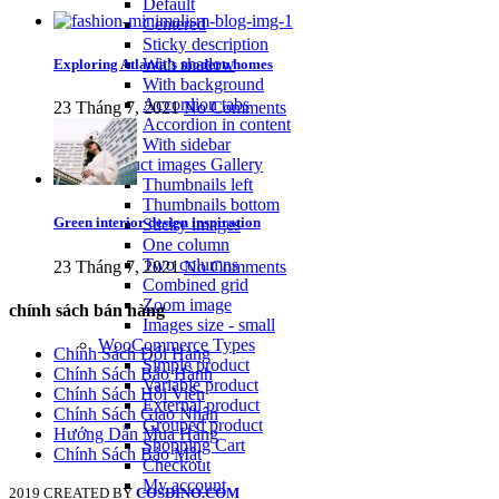
Default
Centered
Sticky description
With shadow
Exploring Atlanta’s modern homes
With background
Accordion tabs
23 Tháng 7, 2021
No Comments
Accordion in content
With sidebar
Product images
Gallery
Thumbnails left
Thumbnails bottom
Green interior design inspiration
Sticky images
One column
Two columns
23 Tháng 7, 2021
No Comments
Combined grid
Zoom image
chính sách bán hàng
Images size - small
WooCommerce
Types
Chính Sách Đổi Hàng
Simple product
Chính Sách Bảo Hành
Variable product
Chính Sách Hội Viên
External product
Chính Sách Giao Nhận
Grouped product
Hướng Dẫn Mua Hàng
Shopping Cart
Chính Sách Bảo Mật
Checkout
My account
2019 CREATED BY
COSDINO.COM