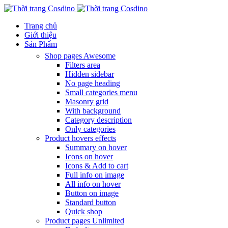
Trang chủ
Giới thiệu
Sản Phẩm
Shop pages
Awesome
Filters area
Hidden sidebar
No page heading
Small categories menu
Masonry grid
With background
Category description
Only categories
Product hovers
effects
Summary on hover
Icons on hover
Icons & Add to cart
Full info on image
All info on hover
Button on image
Standard button
Quick shop
Product pages
Unlimited