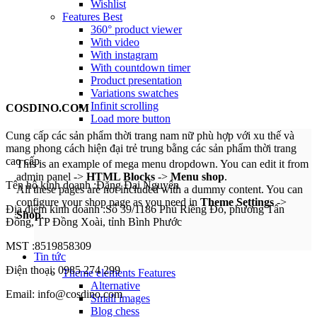
Wishlist
Features
Best
360° product viewer
With video
With instagram
With countdown timer
Product presentation
Variations swatches
Infinit scrolling
COSDINO.COM
Load more button
Cung cấp các sản phẩm thời trang nam nữ phù hợp với xu thế và
mang phong cách hiện đại trẻ trung bằng các sản phẩm thời trang
cao cấp
This is an example of mega menu dropdown. You can edit it from
admin panel ->
HTML Blocks
->
Menu shop
.
Tên hộ kinh doanh :Đặng Đại Nguyên
All these pages are not included with a dummy content. You can
configure your shop page as you need in
Theme Settings
->
Địa điểm kinh doanh :Số 39/1186 Phú Riềng Đỏ, phường Tân
Shop
.
Đồng, TP Đồng Xoài, tỉnh Bình Phước
MST :8519858309
Tin tức
Điện thoại: 0985 274 299
Theme elements
Features
Alternative
Email: info@cosdino.com
Small images
Blog chess