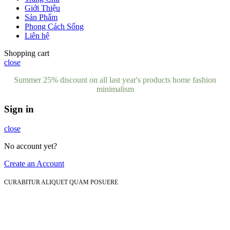
Giới Thiệu
Sản Phẩm
Phong Cách Sống
Liên hệ
Shopping cart
close
Summer 25% discount on all last year's products home fashion
minimalism
Sign in
close
No account yet?
Create an Account
CURABITUR ALIQUET QUAM POSUERE
Do You Like the Theme? Share With Your
Friends!