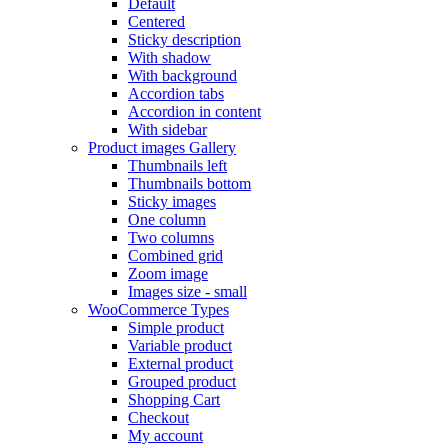
Default
Centered
Sticky description
With shadow
With background
Accordion tabs
Accordion in content
With sidebar
Product images
Gallery
Thumbnails left
Thumbnails bottom
Sticky images
One column
Two columns
Combined grid
Zoom image
Images size - small
WooCommerce
Types
Simple product
Variable product
External product
Grouped product
Shopping Cart
Checkout
My account