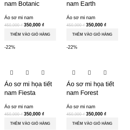
nam Botanic
nam Earth
Áo sơ mi nam
Áo sơ mi nam
Giá
Giá
Giá
Giá
350,000
₫
350,000
₫
450,000
₫
450,000
₫
gốc
hiện
gốc
hiện
THÊM VÀO GIỎ HÀNG
THÊM VÀO GIỎ HÀNG
là:
tại
là:
tại
450,000 ₫.
là:
450,000 ₫.
là:
-22%
-22%
350,000 ₫.
350,000 ₫.
Áo sơ mi họa tiết
Áo sơ mi họa tiết
nam Fiesta
nam Forest
Áo sơ mi nam
Áo sơ mi nam
Giá
Giá
Giá
Giá
350,000
₫
350,000
₫
450,000
₫
450,000
₫
gốc
hiện
gốc
hiện
THÊM VÀO GIỎ HÀNG
THÊM VÀO GIỎ HÀNG
là:
tại
là:
tại