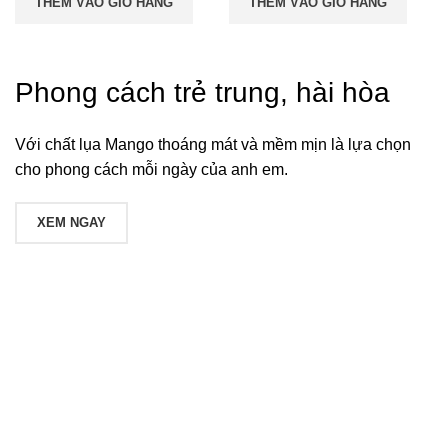
THÊM VÀO GIỎ HÀNG
THÊM VÀO GIỎ HÀNG
là:
tại
là:
tại
450,000 ₫.
là:
450,000 ₫.
là:
350,000 ₫.
350,000 ₫.
Phong cách trẻ trung, hài hòa
Với chất lụa Mango thoáng mát và mềm mịn là lựa chọn
cho phong cách mỗi ngày của anh em.
XEM NGAY