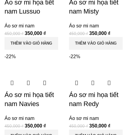
Áo sơ mi họa tiết
Áo sơ mi họa tiết
nam Lussuo
nam Misty
Áo sơ mi nam
Áo sơ mi nam
Giá
Giá
Giá
Giá
350,000
₫
350,000
₫
450,000
₫
450,000
₫
gốc
hiện
gốc
hiện
THÊM VÀO GIỎ HÀNG
THÊM VÀO GIỎ HÀNG
là:
tại
là:
tại
450,000 ₫.
là:
450,000 ₫.
là:
-22%
-22%
350,000 ₫.
350,000 ₫.
Áo sơ mi họa tiết
Áo sơ mi họa tiết
nam Navies
nam Redy
Áo sơ mi nam
Áo sơ mi nam
Giá
Giá
Giá
Giá
350,000
₫
350,000
₫
450,000
₫
450,000
₫
gốc
hiện
gốc
hiện