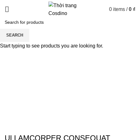
0
items
/
0
₫
Portfolio
SEARCH
Start typing to see products you are looking for.
HOME
PORTFOLIO
NETUS EU MOLLIS HAC DIGNIS
ULLAMCORPER CONSEQUAT