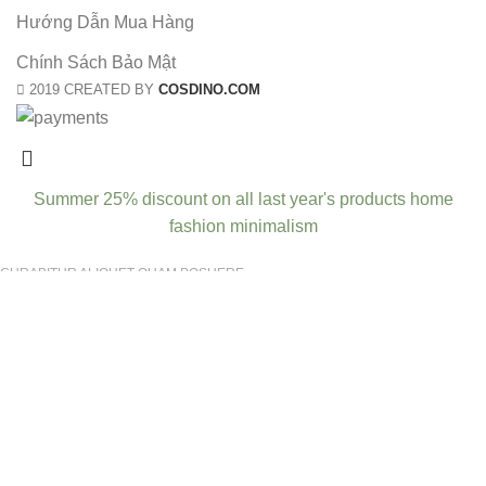
Hướng Dẫn Mua Hàng
Chính Sách Bảo Mật
2019 CREATED BY
COSDINO.COM
Summer 25% discount on all last year's products home
fashion minimalism
CURABITUR ALIQUET QUAM POSUERE
Do You Like the Theme? Share With Your
Friends!
Will be used in accordance with our
Privacy Policy