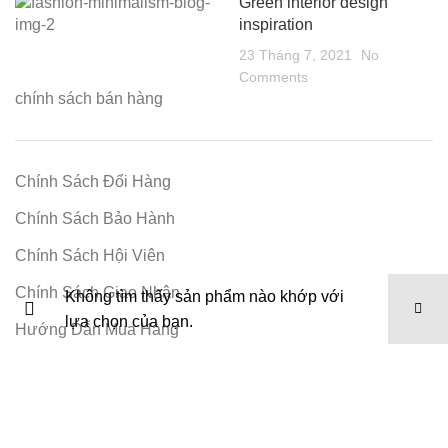
Green interior design
inspiration
23 Tháng 7, 2021
No
Comments
chính sách bán hàng
Chính Sách Đổi Hàng
Chính Sách Bảo Hành
Chính Sách Hội Viên
Chính Sách Giao Nhận
Không tìm thấy sản phẩm nào khớp với
lựa chọn của bạn.
Hướng Dẫn Mua Hàng
Chính Sách Bảo Mật
2019 CREATED BY
COSDINO.COM