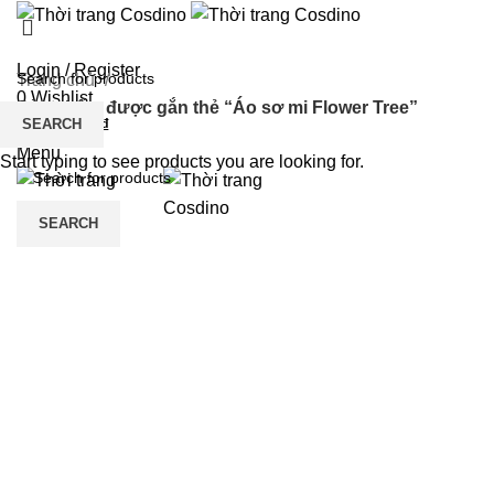
TRANG CHỦ
GIỚI THIỆU
SẢN PHẨM
TIN TỨC
LIÊN HỆ
Login / Register
Trang chủ
0
Wishlist
Sản phẩm được gắn thẻ “Áo sơ mi Flower Tree”
SEARCH
0
items
/
0
₫
Menu
Start typing to see products you are looking for.
SEARCH
0
items
/
0
₫