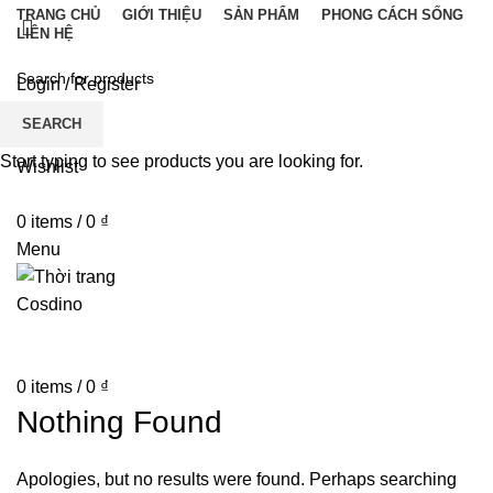
TRANG CHỦ
GIỚI THIỆU
SẢN PHẨM
PHONG CÁCH SỐNG
LIÊN HỆ
Login / Register
SEARCH
Start typing to see products you are looking for.
Wishlist
0
items
/
0
₫
Menu
0
items
/
0
₫
Nothing Found
Apologies, but no results were found. Perhaps searching