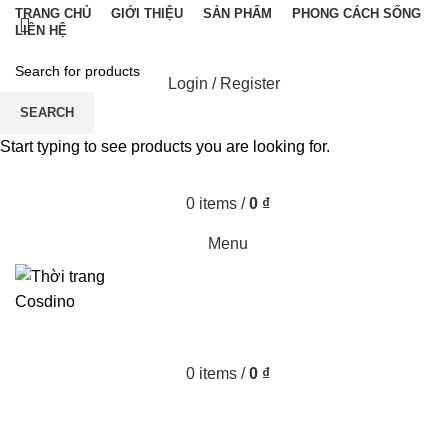
TRANG CHỦ
GIỚI THIỆU
SẢN PHẨM
PHONG CÁCH SỐNG
LIÊN HỆ
Login / Register
SEARCH
Start typing to see products you are looking for.
0
items
/
0
₫
Menu
0
items
/
0
₫
Posts by
admin