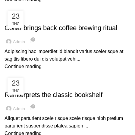
23
FURNITURE
TH7
Collar brings back coffee brewing ritual
0
Admin
Adipiscing hac imperdiet id blandit varius scelerisque at
sagittis libero dui dis volutpat vehi...
Continue reading
23
DESIGN TRENDS
TH7
Reinterprets the classic bookshelf
0
Admin
Aliquet parturient scele risque scele risque nibh pretium
parturient suspendisse platea sapien ...
Continue reading