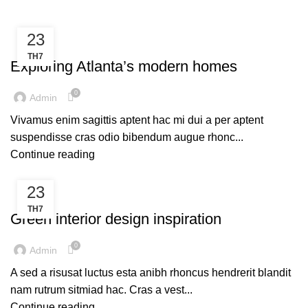
HOME
ARTICLES POSTED BY ADMIN
23
DECORATION
TH7
Exploring Atlanta’s modern homes
0
Admin
Vivamus enim sagittis aptent hac mi dui a per aptent
suspendisse cras odio bibendum augue rhonc...
Continue reading
23
INSPIRATION
TH7
Green interior design inspiration
0
Admin
A sed a risusat luctus esta anibh rhoncus hendrerit blandit
nam rutrum sitmiad hac. Cras a vest...
Continue reading