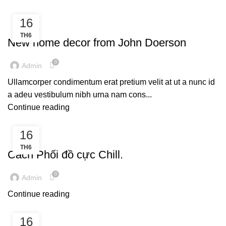
16
DECORATION
TH6
New home decor from John Doerson
0
Admin
Ullamcorper condimentum erat pretium velit at ut a nunc id
a adeu vestibulum nibh urna nam cons...
Continue reading
16
FURNITURE
TH6
Cách Phối đồ cực Chill.
0
Admin
Continue reading
16
DESIGN TRENDS