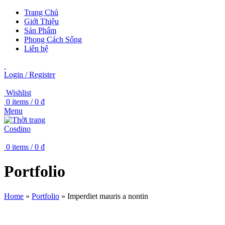
Trang Chủ
Giới Thiệu
Sản Phẩm
Phong Cách Sống
Liên hệ
Login / Register
Wishlist
0
items
/
0
₫
Menu
0
items
/
0
₫
Portfolio
Home
»
Portfolio
»
Imperdiet mauris a nontin