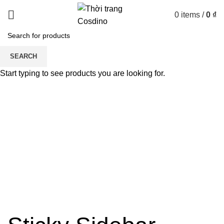
0
items
/
0
₫
Portfolio
SEARCH
Start typing to see products you are looking for.
HOME
PORTFOLIO
VENENATIS NAM PHASELLUS