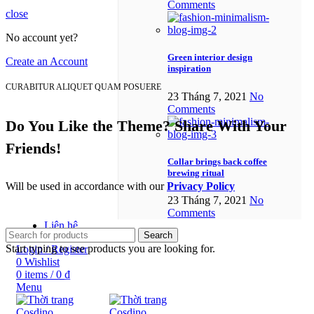
Comments
close
No account yet?
Green interior design
Create an Account
inspiration
CURABITUR ALIQUET QUAM POSUERE
23 Tháng 7, 2021
No
Comments
Do You Like the Theme? Share With Your
Friends!
Collar brings back coffee
brewing ritual
Will be used in accordance with our
Privacy Policy
23 Tháng 7, 2021
No
Comments
Liên hệ
Search
Start typing to see products you are looking for.
Login / Register
0
Wishlist
0
items
/
0
₫
Menu