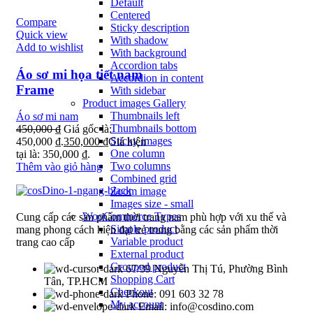
Default
Centered
Compare
Sticky description
Quick view
With shadow
Add to wishlist
With background
Accordion tabs
Áo sơ mi họa tiết nam
Accordion in content
Frame
With sidebar
Product images
Gallery
Thumbnails left
Áo sơ mi nam
Thumbnails bottom
450,000
₫
Giá gốc là:
Sticky images
450,000 ₫.
350,000
₫
Giá hiện
One column
tại là: 350,000 ₫.
Two columns
Thêm vào giỏ hàng
Combined grid
Zoom image
Images size - small
WooCommerce
Types
Cung cấp các sản phẩm thời trang nam phù hợp với xu thế và
Simple product
mang phong cách hiện đại trẻ trung bằng các sản phẩm thời
Variable product
trang cao cấp
External product
Grouped product
67/39 Nguyễn Thị Tú, Phường Bình
Shopping Cart
Tân, TP.HCM
Checkout
Phone: 091 603 32 78
My account
Email: info@cosdino.com