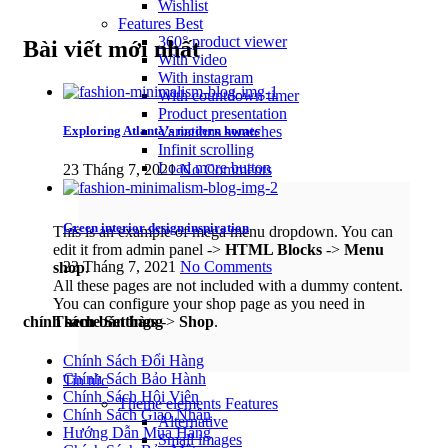
Wishlist
Features
Best
360° product viewer
Bài viết mới nhất
With video
With instagram
With countdown timer
Product presentation
Variations swatches
Exploring Atlanta’s modern homes
Infinit scrolling
Load more button
23 Tháng 7, 2021
No Comments
Green interior design inspiration
This is an example of mega menu dropdown. You can
edit it from admin panel ->
HTML Blocks
->
Menu
23 Tháng 7, 2021
No Comments
shop
.
All these pages are not included with a dummy content.
You can configure your shop page as you need in
Theme Settings
->
Shop
.
chính sách bán hàng
Chính Sách Đổi Hàng
Chính Sách Bảo Hành
Tin tức
Chính Sách Hội Viên
Theme elements
Features
Chính Sách Giao Nhận
Alternative
Hướng Dẫn Mua Hàng
Small images