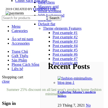
Chính Sách Bảo Mật
Blog chess
Masonry grid
2019 CREATED BY
COSDINO.COM
Infinit scrolling
With background
Search
Blog flat
Default flat
Menu
Theme elements
Features
Categories
Post example #1
Post example #2
Áo sơ mi nam
Post example #3
Accessories
Post example #4
Post example #5
Trang Chủ
Post example #6
Giới Thiệu
Post example #7
Sản Phẩm
Post example #8
Recent Posts
Phong Cách Sống
Liên hệ
Shopping cart
close
Summer 25% discount on all last year's products home fashion
Exploring Atlanta’s modern
minimalism
homes
Sign in
23 Tháng 7, 2021
No