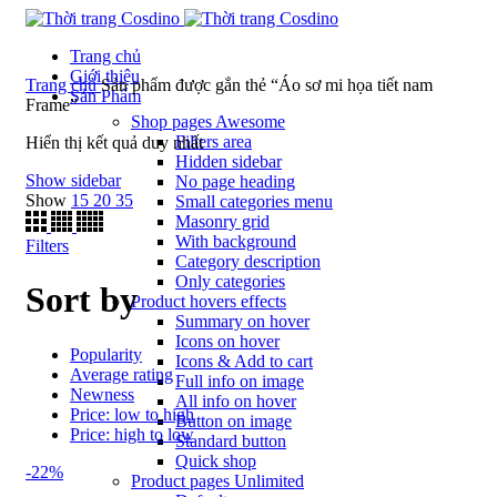
Trang chủ
Giới thiệu
Trang chủ
Sản phẩm được gắn thẻ “Áo sơ mi họa tiết nam
Sản Phẩm
Frame”
Shop pages
Awesome
Filters area
Hiển thị kết quả duy nhất
Hidden sidebar
Show sidebar
No page heading
Show
15
20
35
Small categories menu
Masonry grid
With background
Filters
Category description
Only categories
Sort by
Product hovers
effects
Summary on hover
Icons on hover
Popularity
Icons & Add to cart
Average rating
Full info on image
Newness
All info on hover
Price: low to high
Button on image
Price: high to low
Standard button
Quick shop
-22%
Product pages
Unlimited