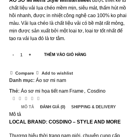
ÁO SƠ MI Mens Style Winstersweet
được thiết kế từ
là:
tại
chất liệu vải lụa chéo mềm mịn, siêu mát, thấm hút mồ
450,000 ₫.
là:
hôi nhanh, được in nhiệt công nghệ cao 100% ko phai
350,000 ₫.
màu. Vải lụa chéo là chất liệu vải có bề mặt rất mỏng,
mịn được sản xuất bởi một loại tơ, loại tơ tốt nhất để
tạo ra vải lụa đó là tơ tằm.
THÊM VÀO GIỎ HÀNG
Compare
Add to wishlist
Danh mục:
Áo sơ mi nam
Thẻ:
Áo sơ mi họa tiết nam Frame
,
Cosdino
MÔ TẢ
ĐÁNH GIÁ (0)
SHIPPING & DELIVERY
Mô tả
LOCAL BRAND: COSDINO – STYLE AND MORE
Thương hiệu thời trang nam giới, chuyên cung cấp