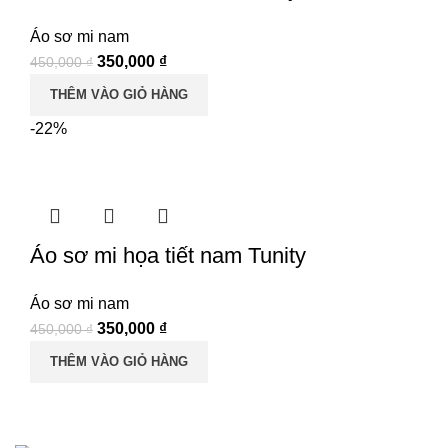
Áo sơ mi nam
Giá
Giá
350,000
₫
450,000
₫
gốc
hiện
THÊM VÀO GIỎ HÀNG
là:
tại
-22%
450,000 ₫.
là:
350,000 ₫.
Áo sơ mi họa tiết nam Tunity
Áo sơ mi nam
Giá
Giá
350,000
₫
450,000
₫
gốc
hiện
THÊM VÀO GIỎ HÀNG
là:
tại
450,000 ₫.
là:
350,000 ₫.