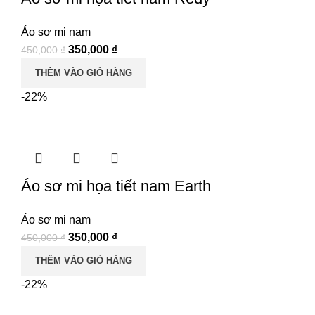
Áo sơ mi nam
Giá
Giá
350,000
₫
450,000
₫
gốc
hiện
THÊM VÀO GIỎ HÀNG
là:
tại
-22%
450,000 ₫.
là:
350,000 ₫.
Áo sơ mi họa tiết nam Earth
Áo sơ mi nam
Giá
Giá
350,000
₫
450,000
₫
gốc
hiện
THÊM VÀO GIỎ HÀNG
là:
tại
-22%
450,000 ₫.
là:
350,000 ₫.