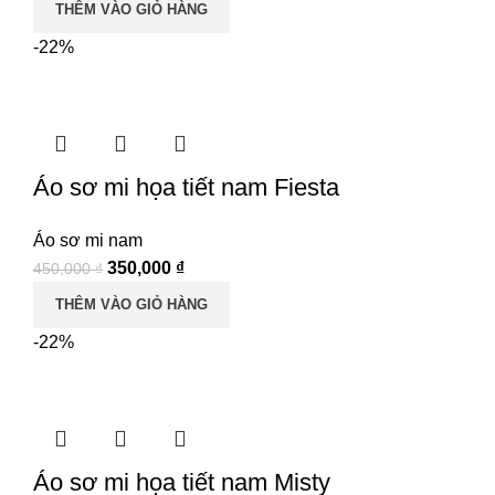
THÊM VÀO GIỎ HÀNG
là:
tại
-22%
450,000 ₫.
là:
350,000 ₫.
Áo sơ mi họa tiết nam Fiesta
Áo sơ mi nam
Giá
Giá
350,000
₫
450,000
₫
gốc
hiện
THÊM VÀO GIỎ HÀNG
là:
tại
-22%
450,000 ₫.
là:
350,000 ₫.
Áo sơ mi họa tiết nam Misty