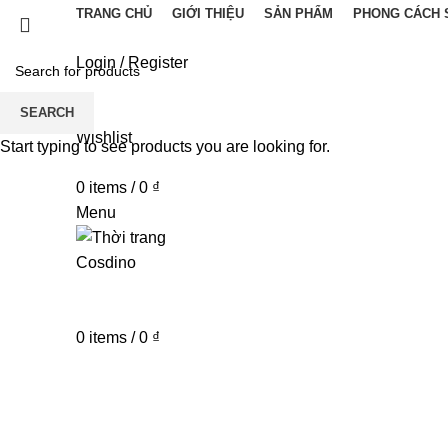
TRANG CHỦ
GIỚI THIỆU
SẢN PHẨM
PHONG CÁCH 
Login / Register
SEARCH
Wishlist
Start typing to see products you are looking for.
0
items
/
0
₫
Menu
0
items
/
0
₫
-22%