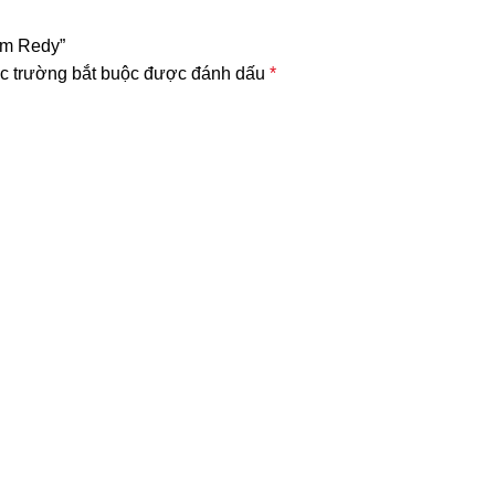
nam Redy”
c trường bắt buộc được đánh dấu
*