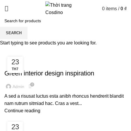
0
items
/
0
₫
Tag Archives: Inspiratio
SEARCH
Start typing to see products you are looking for.
HOME
POSTS TAGGED "INSPIRATIO"
23
INSPIRATION
TH7
Green interior design inspiration
0
Admin
A sed a risusat luctus esta anibh rhoncus hendrerit blandit
nam rutrum sitmiad hac. Cras a vest...
Continue reading
23
DESIGN TRENDS