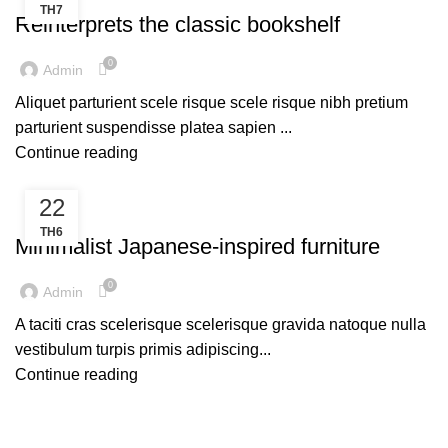
TH7
Reinterprets the classic bookshelf
0
Admin
Aliquet parturient scele risque scele risque nibh pretium
parturient suspendisse platea sapien ...
Continue reading
22
INSPIRATION
TH6
Minimalist Japanese-inspired furniture
0
Admin
A taciti cras scelerisque scelerisque gravida natoque nulla
vestibulum turpis primis adipiscing...
Continue reading