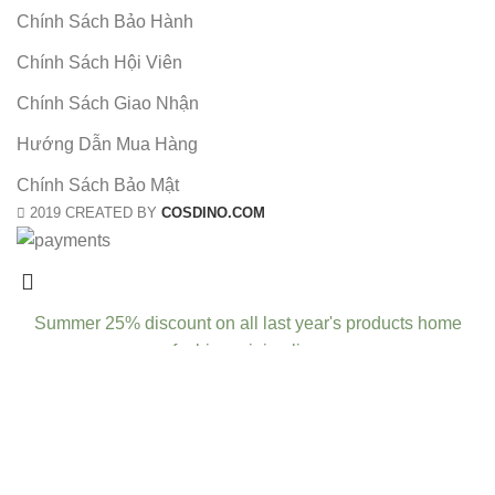
Chính Sách Bảo Hành
Chính Sách Hội Viên
Chính Sách Giao Nhận
Hướng Dẫn Mua Hàng
Chính Sách Bảo Mật
2019 CREATED BY
COSDINO.COM
Summer 25% discount on all last year's products home
fashion minimalism
CURABITUR ALIQUET QUAM POSUERE
Do You Like the Theme? Share With Your
Friends!