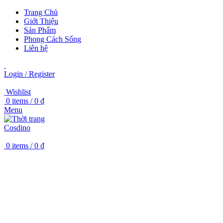
Trang Chủ
Giới Thiệu
Sản Phẩm
Phong Cách Sống
Liên hệ
Login / Register
Wishlist
0
items
/
0
₫
Menu
0
items
/
0
₫