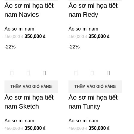
Áo sơ mi họa tiết
Áo sơ mi họa tiết
nam Navies
nam Redy
Áo sơ mi nam
Áo sơ mi nam
Giá
Giá
Giá
Giá
350,000
₫
350,000
₫
450,000
₫
450,000
₫
gốc
hiện
gốc
hiện
-22%
-22%
là:
tại
là:
tại
450,000 ₫.
là:
450,000 ₫.
là:
350,000 ₫.
350,000 ₫.
THÊM VÀO GIỎ HÀNG
THÊM VÀO GIỎ HÀNG
Áo sơ mi họa tiết
Áo sơ mi họa tiết
nam Sketch
nam Tunity
Áo sơ mi nam
Áo sơ mi nam
Giá
Giá
Giá
Giá
350,000
₫
350,000
₫
450,000
₫
450,000
₫