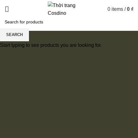
0
items
/
0
₫
SEARCH
Start typing to see products you are looking for.