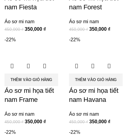
nam Fiesta
nam Forest
Áo sơ mi nam
Áo sơ mi nam
Giá
Giá
Giá
Giá
350,000
₫
350,000
₫
450,000
₫
450,000
₫
gốc
hiện
gốc
hiện
-22%
-22%
là:
tại
là:
tại
450,000 ₫.
là:
450,000 ₫.
là:
350,000 ₫.
350,000 ₫.
THÊM VÀO GIỎ HÀNG
THÊM VÀO GIỎ HÀNG
Áo sơ mi họa tiết
Áo sơ mi họa tiết
nam Frame
nam Havana
Áo sơ mi nam
Áo sơ mi nam
Giá
Giá
Giá
Giá
350,000
₫
350,000
₫
450,000
₫
450,000
₫
gốc
hiện
gốc
hiện
-22%
-22%